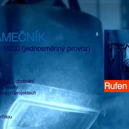
ÁMEČNÍK
- 15:00 (jednosměnný provoz)
řování, obrábění
Rufen
a kvality
nových projektech
rčitou