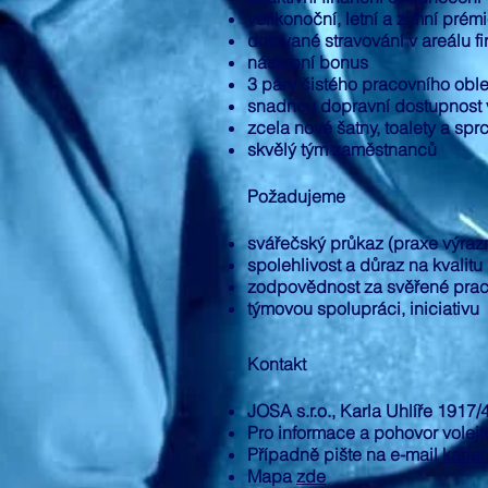
velikonoční, letní a zimní prém
dotované stravování v areálu f
nástupní bonus
3 páry čistého pracovního obl
snadnou dopravní dostupnost 
zcela nové šatny, toalety a spr
skvělý tým zaměstnanců
Požadujeme
svářečský průkaz (praxe výra
spolehlivost a důraz na kvalitu
zodpovědnost za svěřené prac
týmovou spolupráci, iniciativu
Kontakt
JOSA s.r.o., Karla Uhlíře 1917
Pro informace a pohovor volejte
Případně pište na e-mail
karie
Mapa
zde