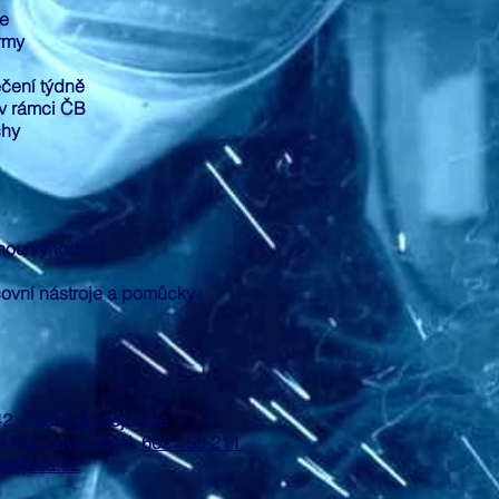
ie
irmy
ečení týdně
v rámci ČB
chy
znou výhodou)
ovní nástroje a pomůcky
/42, České Budějovice
 Ing. Sovu na tel.
602 155 211
ra@josa.cz