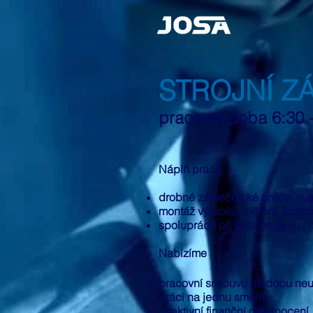
STROJNÍ Z
pracovní doba 6:30 
Náplň práce
drobné zámečnické práce, sva
montáž výrobků, měření, kontrol
spolupráce při zaběhnutých i 
Nabízíme
pracovní smlouvu na dobu neu
práci na jednu směnu
atraktivní finanční ohodnocení